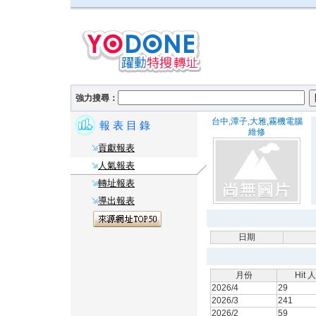
強力搜尋：
台中,潭子,大雅,霧機電腦
報 表 目 錄
維修
貢獻報表
人氣報表
轉址報表
導出報表
日期
月份
Hit 
2026/4
29
2026/3
241
2026/2
59