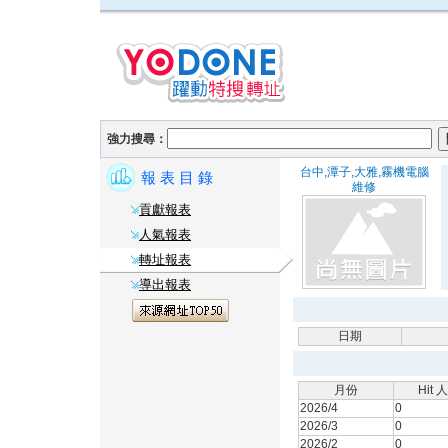
強力搜尋：
台中,潭子,大雅,霧機電腦
報 表 目 錄
維修
貢獻報表
人氣報表
轉址報表
導出報表
日期
月份
Hit 
2026/4
0
2026/3
0
2026/2
0