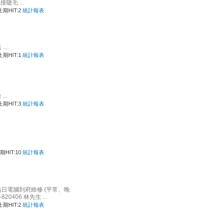
接睫毛 ...
上期HIT:2
統計報表
..
上期HIT:1
統計報表
..
上期HIT:3
統計報表
期HIT:10
統計報表
日電腦到府維修 (平常、晚
20406 林先生 ...
上期HIT:2
統計報表