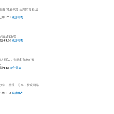
服飾 質量保證 台灣開賣 歡迎
上期HIT:1
統計報表
點的論壇 ...
期HIT:10
統計報表
個人網站，有很多有趣的資
.
期HIT:6
統計報表
幫你收集，整理，分享，發現網絡
上期HIT:3
統計報表