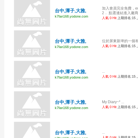
加入會員完全免費，e
台中,潭子,大雅,
2． 點選連結進入廠商網
k7fan168.yodone.com
人氣 0 Hit
上期排名:15 
台中,潭子,大雅,
位於屏東新埤的一個有機
人氣 0 Hit
上期排名:15 
k7fan168.yodone.com
台中,潭子,大雅,
...
人氣 0 Hit
上期排名:15 
k7fan168.yodone.com
台中,潭子,大雅,
My Diary~* ...
人氣 0 Hit
上期排名:15 
k7fan168.yodone.com
台中,潭子,大雅,
...
人氣 0 Hit
上期排名:15 