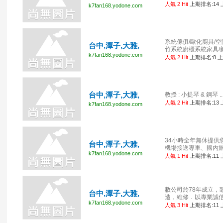
人氣 2 Hit
上期排名:14 
k7fan168.yodone.com
系統傢俱/歐化廚具/空
台中,潭子,大雅,
竹系統廚櫃系統家具/新竹
k7fan168.yodone.com
人氣 2 Hit
上期排名:8 上
台中,潭子,大雅,
教授 : 小提琴 & 鋼琴 ..
人氣 2 Hit
上期排名:13 
k7fan168.yodone.com
34小時全年無休提供
台中,潭子,大雅,
機場接送專車、國內旅遊
k7fan168.yodone.com
人氣 1 Hit
上期排名:11 
敝公司於78年成立，
台中,潭子,大雅,
造，維修．以專業誠信，
k7fan168.yodone.com
人氣 3 Hit
上期排名:11 