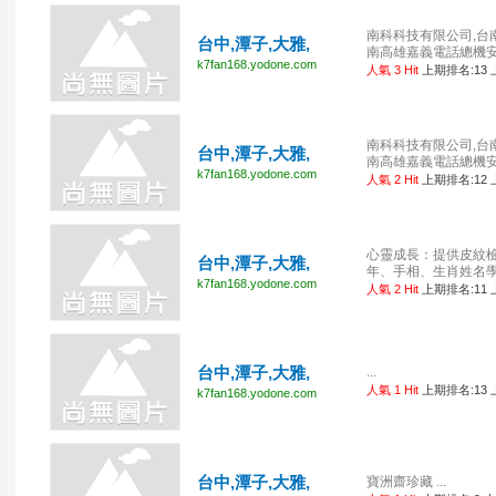
南科科技有限公司,台
台中,潭子,大雅,
南高雄嘉義電話總機安裝
k7fan168.yodone.com
人氣 3 Hit
上期排名:13 
南科科技有限公司,台
台中,潭子,大雅,
南高雄嘉義電話總機安裝
k7fan168.yodone.com
人氣 2 Hit
上期排名:12 
心靈成長：提供皮紋檢
台中,潭子,大雅,
年、手相、生肖姓名學等
k7fan168.yodone.com
人氣 2 Hit
上期排名:11 
台中,潭子,大雅,
...
人氣 1 Hit
上期排名:13 
k7fan168.yodone.com
台中,潭子,大雅,
寶洲齋珍藏 ...