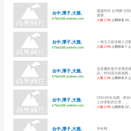
麗盛時尚 台灣網 日韓
台中,潭子,大雅,
選購 ...
k7fan168.yodone.com
人氣 1 Hit
上期排名:14 
台中,潭子,大雅,
一個主力提供藝人活動地
人氣 3 Hit
上期排名:7 上
k7fan168.yodone.com
這是屬於南方堂果的
台中,潭子,大雅,
訊，特別是自創遊戲 ..
k7fan168.yodone.com
人氣 1 Hit
上期排名:9 上
558168生活網，
台中,潭子,大雅,
上你喜歡的文章。 ...
k7fan168.yodone.com
人氣 2 Hit
上期排名:12 
台中,潭子,大雅,
学科网 ...