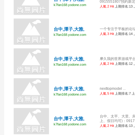
0915551807預約新北
k7fan168.yodone.com
人氣 2 Hit
上期排名:13 
台中,潭子,大雅,
一个专注于平板的论坛 .
人氣 3 Hit
上期排名:14 
k7fan168.yodone.com
台中,潭子,大雅,
摩久我的世界游戏平台 .
人氣 2 Hit
上期排名:12 
k7fan168.yodone.com
台中,潭子,大雅,
nexttopmodel ...
人氣 5 Hit
上期排名:7 上
k7fan168.yodone.com
台中、太平、大里、烏
台中,潭子,大雅,
上、假日均可)：0917-8
k7fan168.yodone.com
人氣 2 Hit
上期排名:13 