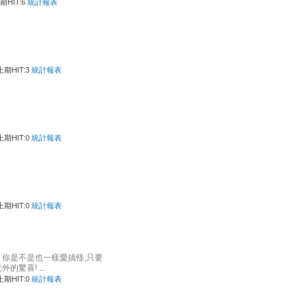
期HIT:6
統計報表
上期HIT:3
統計報表
上期HIT:0
統計報表
上期HIT:0
統計報表
你是不是也一樣愛搞怪;只要
驚喜! ...
上期HIT:0
統計報表