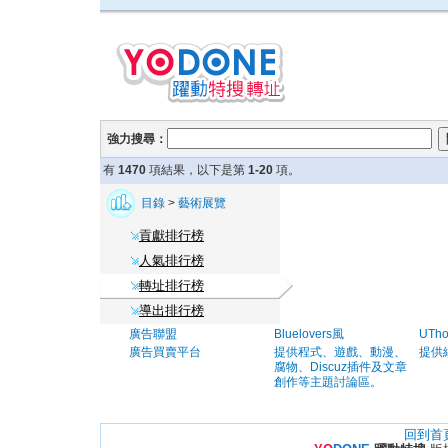
強力搜尋：
有
1470
項結果，以下是第
1-20
項。
目錄
>
藝術展覽
貢獻排行榜
人氣排行榜
轉址排行榜
導出排行榜
廣告聯盟
Bluelovers風
UTh
廣告買賣平台
提供程式、遊戲、動漫、
提供
腐物、Discuz插件及文章
創作等主題討論區。
回到首