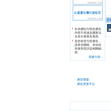
交
在本網站刊登的廣告
內容不得違反國家法
令及社會善良風俗。
若您有意刊登廣告，
請來信聯絡，本站站
長會與您詳談相關細
節。
我要刊登 ...
廣告聯盟
廣告買賣平台