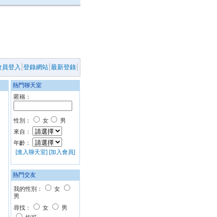
會員登入
登錄網站
最新登錄
熱門聊天室
匿稱：
性別：
女
男
來自：
年齡：
[進入聊天室]
[加入會員]
熱門交友
我的性別：
女
男
尋找：
女
男