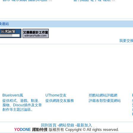
換連結
我要交換 .
Bluelovers風
UThome交友
挖酷站網站評鑑網
提供程式、遊戲、動漫、
提供網路交友服務
評鑑各類型優質網站
腐物、Discuz插件及文章
創作等主題討論區。
回到首頁
-
網站登錄
-
最新加入
YO
DONE
躍動特搜
版權所有 Copyright © All rights reserved.