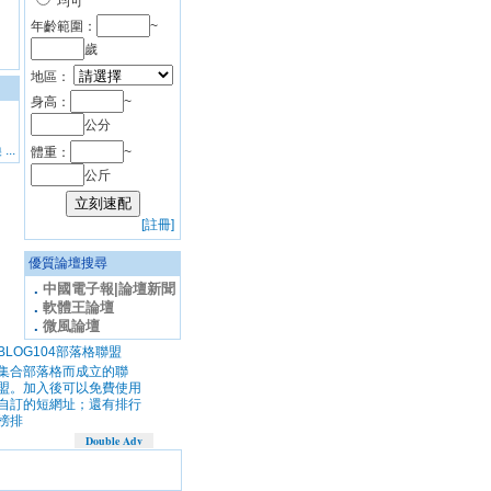
均可
年齡範圍：
~
歲
地區：
身高：
~
公分
..
體重：
~
公斤
[註冊]
優質論壇搜尋
．
中國電子報|論壇新聞
．
軟體王論壇
．
微風論壇
BLOG104部落格聯盟
集合部落格而成立的聯
盟。加入後可以免費使用
自訂的短網址；還有排行
榜排
Double Adv