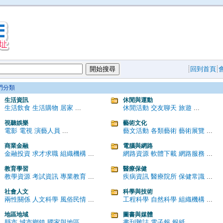
回到首頁
門分類
生活資訊
休閒與運動
生活飲食
生活購物
居家
...
休閒活動
交友聊天
旅遊
...
視聽娛樂
藝術文化
電影
電視
演藝人員
...
藝文活動
各類藝術
藝術展覽
...
商業金融
電腦與網路
金融投資
求才求職
組織機構
...
網路資源
軟體下載
網路服務
...
教育學習
醫療保健
教學資源
考試資訊
專業教育
...
疾病資訊
醫療院所
保健常識
...
社會人文
科學與技術
兩性關係
人文科學
風俗民情
...
工程科學
自然科學
組織機構
...
地區地域
圖書與媒體
縣市
城市鄉鎮
國家與地區
...
書刊雜誌
電子報
報紙
...