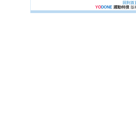
回到首
YO
DONE
躍動特搜
版權所