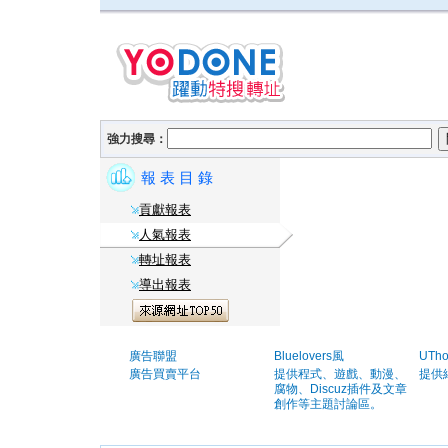
強力搜尋：
報 表 目 錄
貢獻報表
人氣報表
轉址報表
導出報表
廣告聯盟
Bluelovers風
UTh
廣告買賣平台
提供程式、遊戲、動漫、
提供
腐物、Discuz插件及文章
創作等主題討論區。