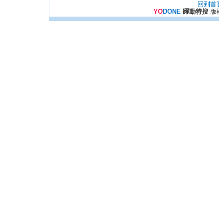
回到首
YO
DONE
躍動特搜
版權所