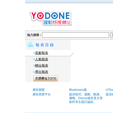
強力搜尋：
報 表 目 錄
貢獻報表
人氣報表
轉址報表
導出報表
廣告聯盟
Bluelovers風
UTh
廣告買賣平台
提供程式、遊戲、動漫、
提供
腐物、Discuz插件及文章
創作等主題討論區。