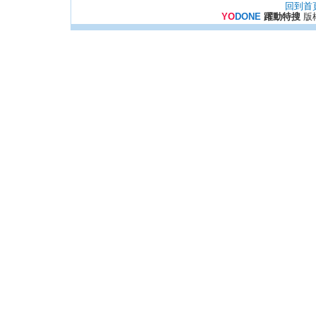
回到首
YO
DONE
躍動特搜
版權所