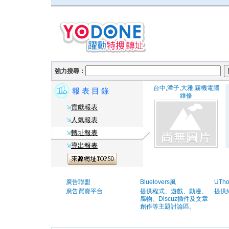
強力搜尋：
台中,潭子,大雅,霧機電腦
報 表 目 錄
維修
貢獻報表
人氣報表
轉址報表
導出報表
廣告聯盟
Bluelovers風
UTh
廣告買賣平台
提供程式、遊戲、動漫、
提供
腐物、Discuz插件及文章
創作等主題討論區。