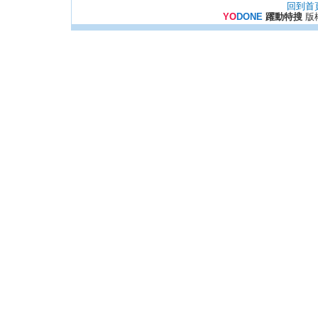
回到首
YO
DONE
躍動特搜
版權所