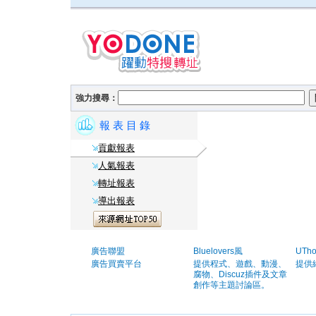
強力搜尋：
報 表 目 錄
貢獻報表
人氣報表
轉址報表
導出報表
廣告聯盟
Bluelovers風
UTh
廣告買賣平台
提供程式、遊戲、動漫、
提供
腐物、Discuz插件及文章
創作等主題討論區。