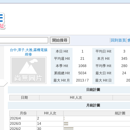
回到首頁
台中,潭子,大雅,霧機電腦
本日 Hit
1
平均日 Hit
3
維修
平均週 Hit
21
本月 Hit
345
本季 Hit
1068
平均季 Hit
280
累積總 Hit
5034
最大日 Hit
24
最大 Hit 月
2013 / 7
最大 Hit 日
20
日統計圖
日期
Hit 人次
月統計圖
月份
Hit 人次
統計圖
2026/4
2
2026/3
14
2026/2
30