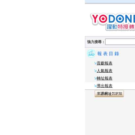
強力搜尋：
報 表 目 錄
貢獻報表
人氣報表
轉址報表
導出報表