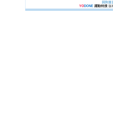
回到首
YO
DONE
躍動特搜
版權所