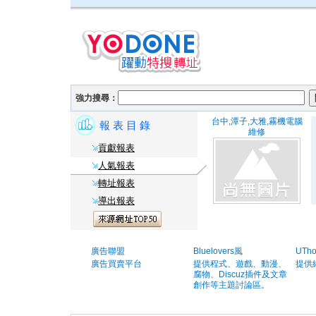
強力搜尋：
台中,潭子,大雅,霧機電腦
報 表 目 錄
維修
貢獻報表
人氣報表
轉址報表
導出報表
廣告聯盟
Bluelovers風
UTh
廣告買賣平台
提供程式、遊戲、動漫、
提供
腐物、Discuz插件及文章
創作等主題討論區。