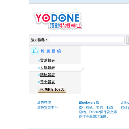
強力搜尋：
報 表 目 錄
貢獻報表
人氣報表
轉址報表
導出報表
廣告聯盟
Bluelovers風
UTh
廣告買賣平台
提供程式、遊戲、動漫、
提供
腐物、Discuz插件及文章
創作等主題討論區。