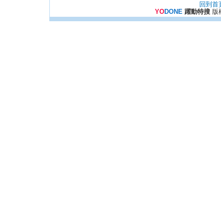
回到首
YO
DONE
躍動特搜
版權所