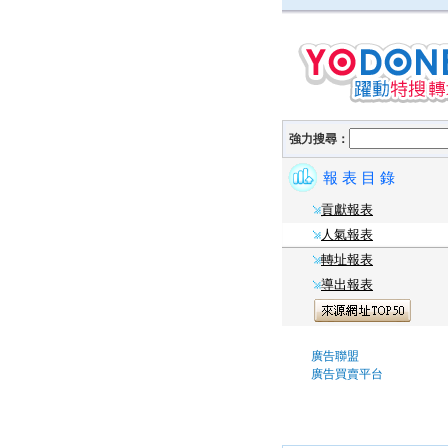
強力搜尋：
報 表 目 錄
貢獻報表
人氣報表
轉址報表
導出報表
廣告聯盟
廣告買賣平台