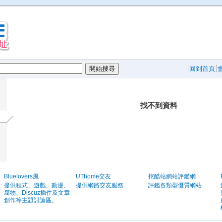
回到首頁
找不到資料
Bluelovers風
UThome交友
挖酷站網站評鑑網
提供程式、遊戲、動漫、
提供網路交友服務
評鑑各類型優質網站
腐物、Discuz插件及文章
創作等主題討論區。