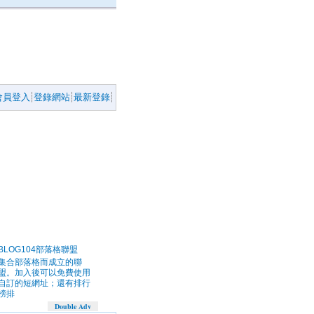
會員登入
登錄網站
最新登錄
BLOG104部落格聯盟
集合部落格而成立的聯
盟。加入後可以免費使用
自訂的短網址；還有排行
榜排
Double Adv