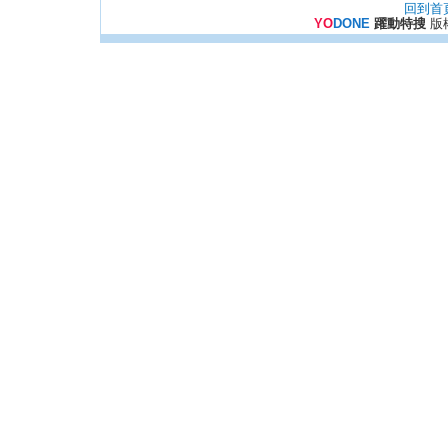
回到首
YO
DONE
躍動特搜
版權所