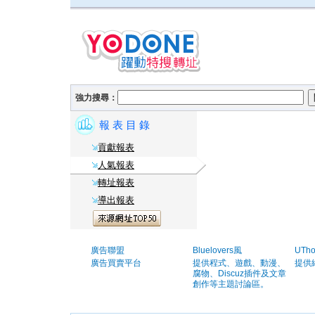
強力搜尋：
報 表 目 錄
貢獻報表
人氣報表
轉址報表
導出報表
廣告聯盟
Bluelovers風
UTh
廣告買賣平台
提供程式、遊戲、動漫、
提供
腐物、Discuz插件及文章
創作等主題討論區。