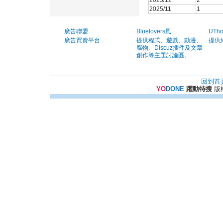
2025/12
2
2025/11
1
廣告聯盟
Bluelovers風
UTh
廣告買賣平台
提供程式、遊戲、動漫、
提供
腐物、Discuz插件及文章
創作等主題討論區。
回到首
YO
DONE
躍動特搜
版權所