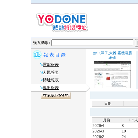
強力搜尋：
台中,潭子,大雅,霧機電腦
報 表 目 錄
維修
貢獻報表
人氣報表
轉址報表
導出報表
日期
月份
Hit 
2026/4
8
2026/3
10
2026/2
24