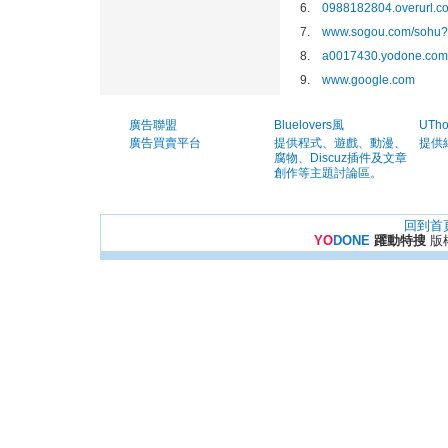
6.
0988182804.overurl.c
7.
www.sogou.com/sohu
8.
a0017430.yodone.com
9.
www.google.com
廣告聯盟
Bluelovers風
UTh
廣告買賣平台
提供程式、遊戲、動漫、
提供
腐物、Discuz插件及文章
創作等主題討論區。
回到首
YO
DONE
躍動特搜
版權所