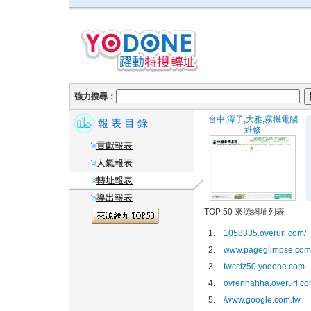
強力搜尋：
台中,潭子,大雅,霧機電腦
報 表 目 錄
維修
貢獻報表
人氣報表
轉址報表
導出報表
TOP 50 來源網址列表
1.
1058335.overurl.com/
2.
www.pageglimpse.com/
3.
twcctz50.yodone.com
4.
ovrenhahha.overurl.c
5.
/www.google.com.tw